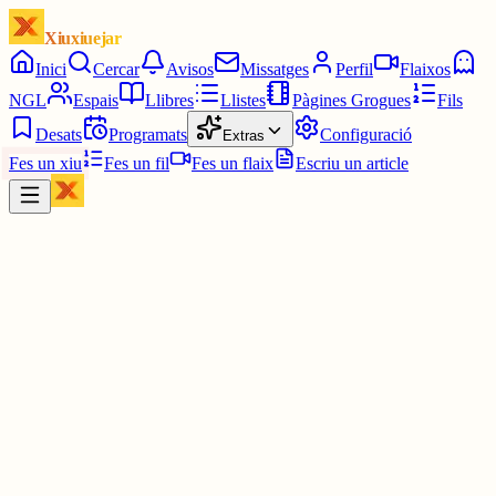
Xiuxiuejar
Inici
Cercar
Avisos
Missatges
Perfil
Flaixos
NGL
Espais
Llibres
Llistes
Pàgines Grogues
Fils
Desats
Programats
Configuració
Extras
Fes un xiu
Fes un fil
Fes un flaix
Escriu un article
Xiu
Júlia
@
juuuliaass
Nivell d'estrès de l'examen: esperava esperant a que sortissin les
torrades de la torradora quan no n'havia posat cap