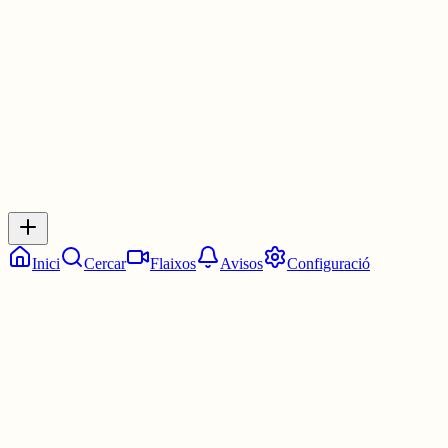
4 juny
0
0
0
0
Inicia sessió
per respondre a aquest xiu.
Respostes
No hi ha respostes encara. Sigues el primer a respondre!
Inici
Cercar
Flaixos
Avisos
Configuració