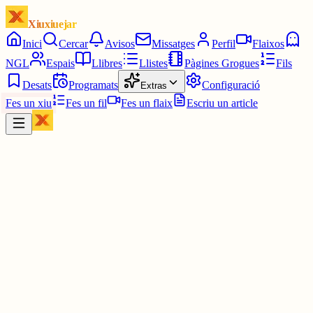
Xiuxiuejar
Inici
Cercar
Avisos
Missatges
Perfil
Flaixos
NGL
Espais
Llibres
Llistes
Pàgines Grogues
Fils
Desats
Programats
Configuració
Extras
Fes un xiu
Fes un fil
Fes un flaix
Escriu un article
Xiu
Helena
@
addictaalmao
jajajj és una calculadora gràfica que necessitava pel batchillerat rar
que vaig fer i quan vaig descobrir que em podia posar jocs em vai