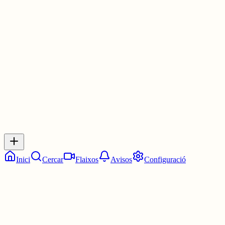
posar geometry dash, buscamines, 2048 i el joc del dinosaure de
google xdd així puc desconnectar un rato si estic a un examen i no
se que fer lol
1 jul.
0
0
0
0
Inicia sessió
per respondre a aquest xiu.
Respostes
No hi ha respostes encara. Sigues el primer a respondre!
Inici
Cercar
Flaixos
Avisos
Configuració