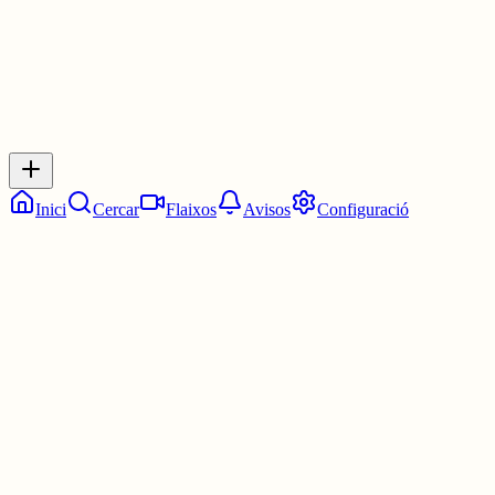
Inicia sessió
per respondre a aquest xiu.
Respostes
No hi ha respostes encara. Sigues el primer a respondre!
Inici
Cercar
Flaixos
Avisos
Configuració