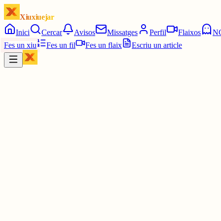
Xiuxiuejar
Inici
Cercar
Avisos
Missatges
Perfil
Flaixos
N
Fes un xiu
Fes un fil
Fes un flaix
Escriu un article
Xiu
Oriolus
@
oriolus
Ahhh hahaha. També està bé per afrontar la calor.🥵
30 juny
0
0
0
0