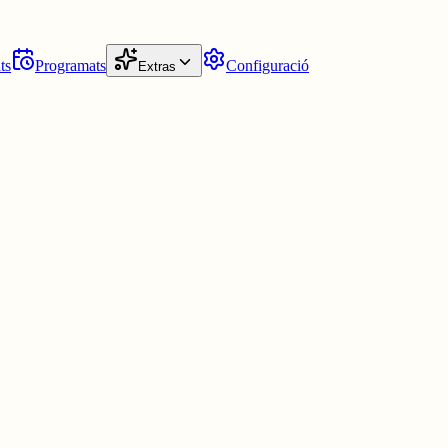
ts
Programats
Configuració
Extras