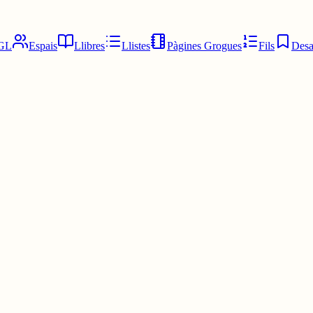
GL
Espais
Llibres
Llistes
Pàgines Grogues
Fils
Desa