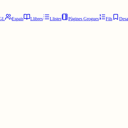
GL
Espais
Llibres
Llistes
Pàgines Grogues
Fils
Desa