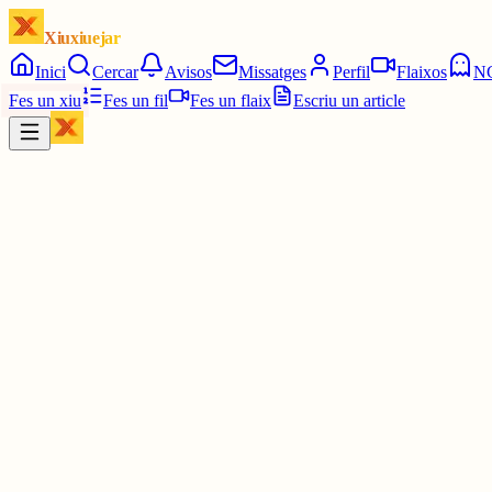
Xiuxiuejar
Inici
Cercar
Avisos
Missatges
Perfil
Flaixos
N
Fes un xiu
Fes un fil
Fes un flaix
Escriu un article
Xiu
Víctor 🤨
@
montecinovalls
Per què mola? Què fa que mole?
1 jul.
0
0
0
0