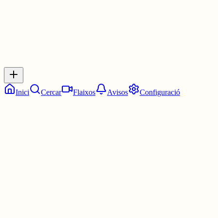
Inicia sessió
per respondre a aquest xiu.
Respostes
No hi ha respostes encara. Sigues el primer a respondre!
Inici
Cercar
Flaixos
Avisos
Configuració