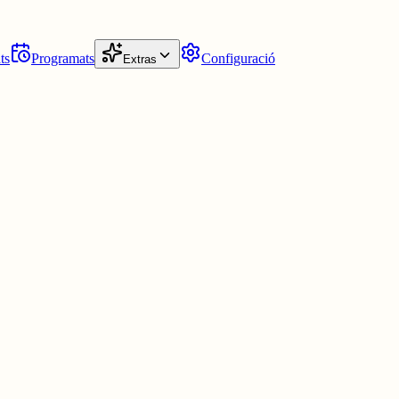
ts
Programats
Configuració
Extras