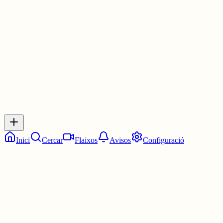
Les 3:45. Tres quarts de quatre.
3 juny
0
0
0
0
Inicia sessió
per respondre a aquest xiu.
Respostes
No hi ha respostes encara. Sigues el primer a respondre!
Inici
Cercar
Flaixos
Avisos
Configuració