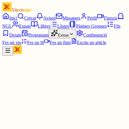
Xiuxiuejar
Inici
Cercar
Avisos
Missatges
Perfil
Flaixos
NGL
Espais
Llibres
Llistes
Pàgines Grogues
Fils
Desats
Programats
Configuració
Extras
Fes un xiu
Fes un fil
Fes un flaix
Escriu un article
Xiu
D
Di
@
difor
Tanoca
2 juny
0
0
0