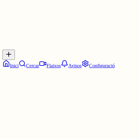
0
Inicia sessió
per respondre a aquest xiu.
Respostes
No hi ha respostes encara. Sigues el primer a respondre!
Inici
Cercar
Flaixos
Avisos
Configuració