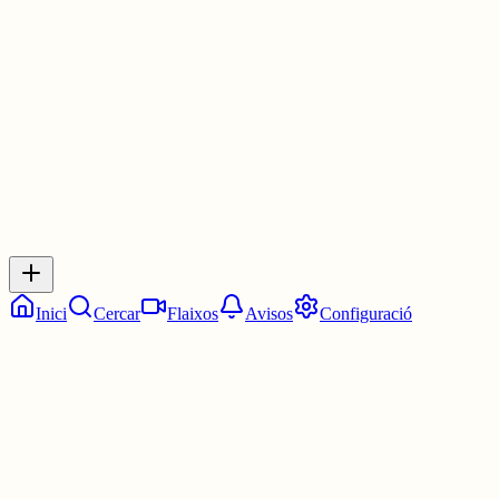
separat.
3 juny
0
0
0
0
Inicia sessió
per respondre a aquest xiu.
Respostes
No hi ha respostes encara. Sigues el primer a respondre!
Inici
Cercar
Flaixos
Avisos
Configuració