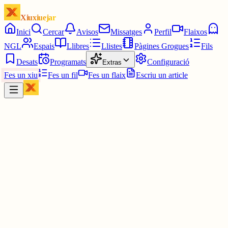
Xiuxiuejar
Inici
Cercar
Avisos
Missatges
Perfil
Flaixos
NGL
Espais
Llibres
Llistes
Pàgines Grogues
Fils
Desats
Programats
Configuració
Extras
Fes un xiu
Fes un fil
Fes un flaix
Escriu un article
Xiu
Nuri Coromi
@
nuricoro
L'estat espanyol és aconfessional, no estat laic. La diferència és qu
l'aconfessional ajuda econòmicament les religions i el laic ho té be