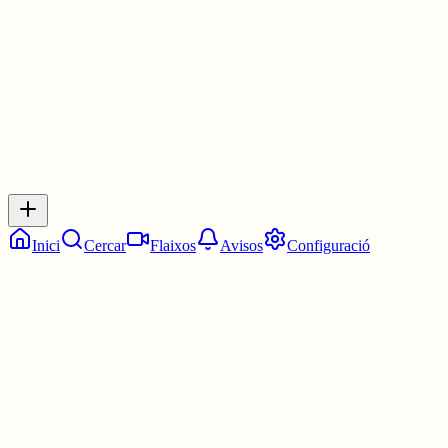
1 jul.
0
0
0
0
Inicia sessió
per respondre a aquest xiu.
Respostes
No hi ha respostes encara. Sigues el primer a respondre!
Inici
Cercar
Flaixos
Avisos
Configuració