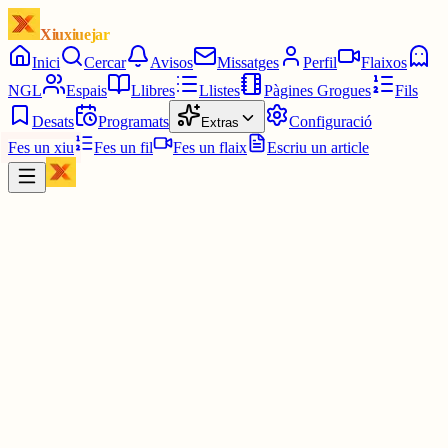
Xiuxiuejar
Inici
Cercar
Avisos
Missatges
Perfil
Flaixos
NGL
Espais
Llibres
Llistes
Pàgines Grogues
Fils
Desats
Programats
Configuració
Extras
Fes un xiu
Fes un fil
Fes un flaix
Escriu un article
Xiu
Telefini
@
telefini
Polargeist amb la mà esquerra. Vuit intents