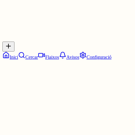
Inicia sessió
per respondre a aquest xiu.
Respostes
No hi ha respostes encara. Sigues el primer a respondre!
Inici
Cercar
Flaixos
Avisos
Configuració