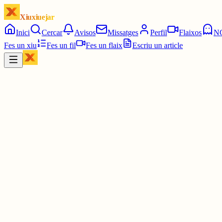
Xiuxiuejar
Inici
Cercar
Avisos
Missatges
Perfil
Flaixos
N
Fes un xiu
Fes un fil
Fes un flaix
Escriu un article
Xiu
Jordi Pedragosa
@
jordipedragosa
Falta menos de un mes perquè ja hagi passat 1/2 any....
2 juny
0
0
0
0