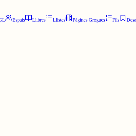
GL
Espais
Llibres
Llistes
Pàgines Grogues
Fils
Desa