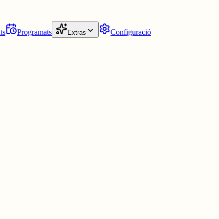
ts
Programats
Configuració
Extras