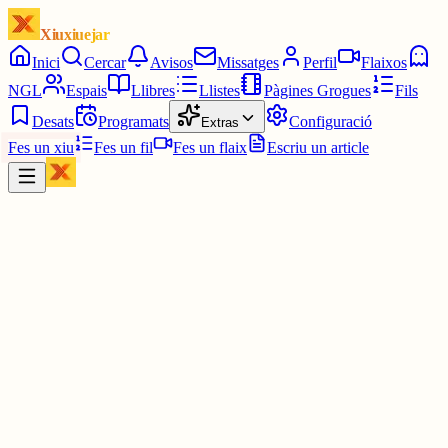
Xiuxiuejar
Inici
Cercar
Avisos
Missatges
Perfil
Flaixos
NGL
Espais
Llibres
Llistes
Pàgines Grogues
Fils
Desats
Programats
Configuració
Extras
Fes un xiu
Fes un fil
Fes un flaix
Escriu un article
Xiu
Joan
@
joandelatitagran
😶