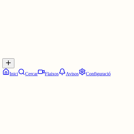
3 juny
0
0
0
0
Inicia sessió
per respondre a aquest xiu.
Respostes
No hi ha respostes encara. Sigues el primer a respondre!
Inici
Cercar
Flaixos
Avisos
Configuració