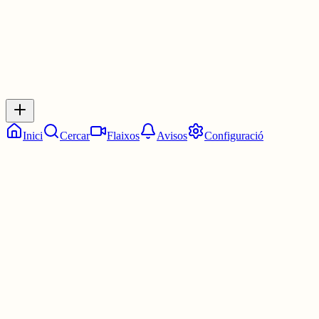
Inicia sessió
per respondre a aquest xiu.
Respostes
No hi ha respostes encara. Sigues el primer a respondre!
Inici
Cercar
Flaixos
Avisos
Configuració