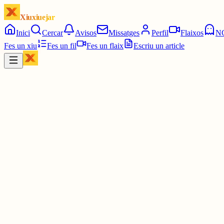
Xiuxiuejar
Inici
Cercar
Avisos
Missatges
Perfil
Flaixos
N
Fes un xiu
Fes un fil
Fes un flaix
Escriu un article
Xiu
★ 𝗞𝗥𝗜𝗦
@
kriscatalunya
I una última cosa, també en la versió web per a mòbils: poder canv
3 juny
0
0
0
0