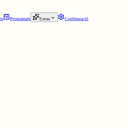
ts
Programats
Configuració
Extras
i no em funciona, quan si que em va en altres webs.