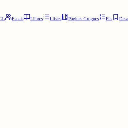
GL
Espais
Llibres
Llistes
Pàgines Grogues
Fils
Desa
iar el tamany del text. Almenys a l’iPhone, quan ajustes el tamany, a m