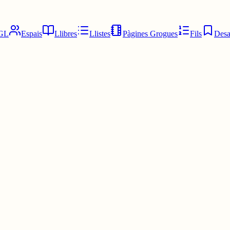
GL
Espais
Llibres
Llistes
Pàgines Grogues
Fils
Desa