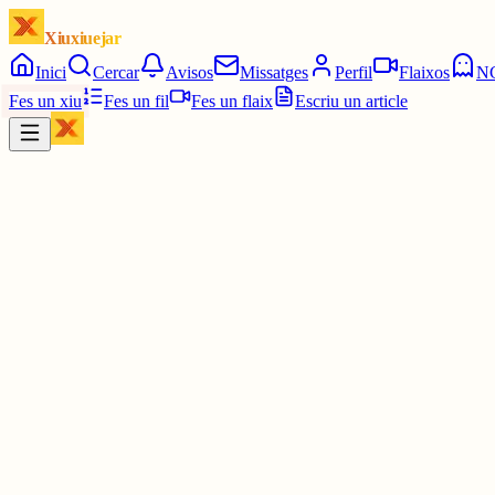
Xiuxiuejar
Inici
Cercar
Avisos
Missatges
Perfil
Flaixos
N
Fes un xiu
Fes un fil
Fes un flaix
Escriu un article
Xiu
Campanar
@
campanar
ding
La 13:15. Un quart de dues.
6 juny