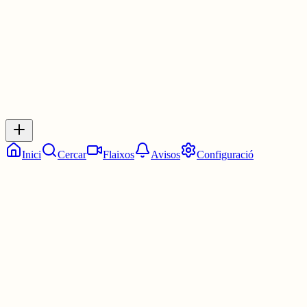
0
0
0
0
Inicia sessió
per respondre a aquest xiu.
Respostes
No hi ha respostes encara. Sigues el primer a respondre!
Inici
Cercar
Flaixos
Avisos
Configuració