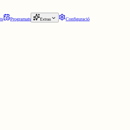
ts
Programats
Configuració
Extras