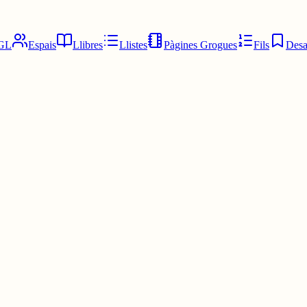
GL
Espais
Llibres
Llistes
Pàgines Grogues
Fils
Desa