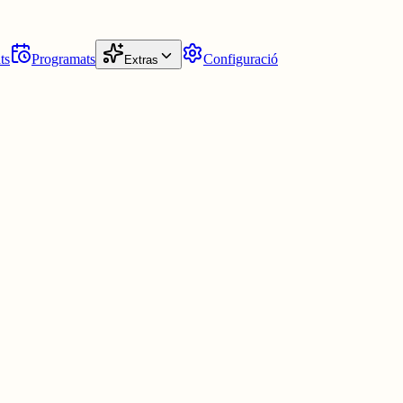
ts
Programats
Configuració
Extras