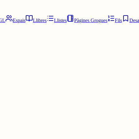
GL
Espais
Llibres
Llistes
Pàgines Grogues
Fils
Desa