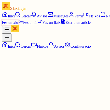
Xiuxiuejar
Inici
Cercar
Avisos
Missatges
Perfil
Flaixos
N
Fes un xiu
Fes un fil
Fes un flaix
Escriu un article
Inici
Cercar
Flaixos
Avisos
Configuració