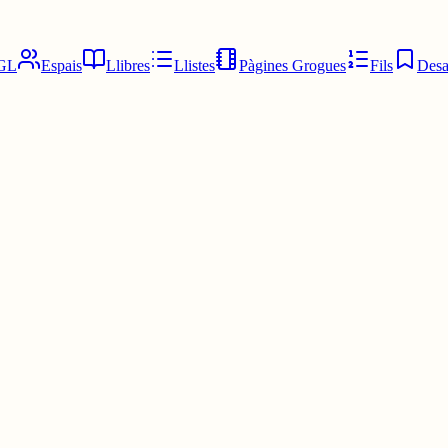
GL
Espais
Llibres
Llistes
Pàgines Grogues
Fils
Desa