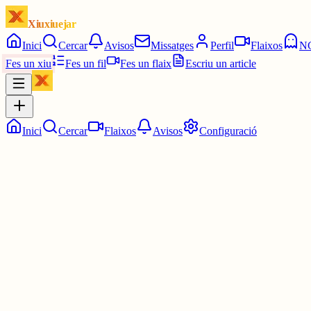
Xiuxiuejar
Inici
Cercar
Avisos
Missatges
Perfil
Flaixos
N
Fes un xiu
Fes un fil
Fes un flaix
Escriu un article
Inici
Cercar
Flaixos
Avisos
Configuració