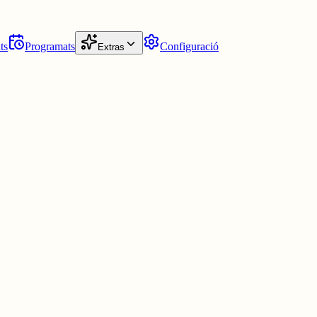
ts
Programats
Configuració
Extras