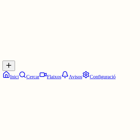
30 juny
0
0
0
0
Inicia sessió
per respondre a aquest xiu.
Respostes
No hi ha respostes encara. Sigues el primer a respondre!
Inici
Cercar
Flaixos
Avisos
Configuració