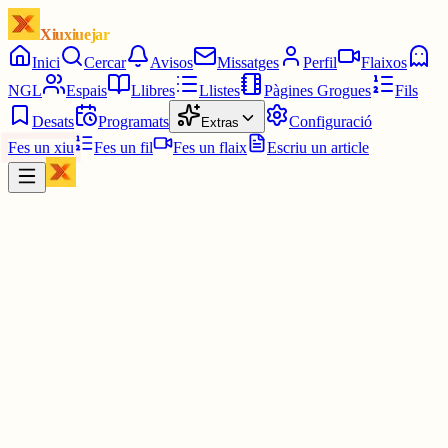
Xiuxiuejar
Inici
Cercar
Avisos
Missatges
Perfil
Flaixos
NGL
Espais
Llibres
Llistes
Pàgines Grogues
Fils
Desats
Programats
Configuració
Extras
Fes un xiu
Fes un fil
Fes un flaix
Escriu un article
Xiu
Víctor 🤨
@
montecinovalls
Quedeu a la Mar Bella i no hi haurà problema.