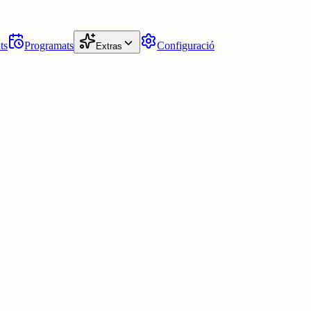
ts
Programats
Configuració
Extras