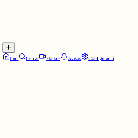
Inicia sessió
per respondre a aquest xiu.
Respostes
No hi ha respostes encara. Sigues el primer a respondre!
Inici
Cercar
Flaixos
Avisos
Configuració