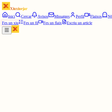
Xiuxiuejar
Inici
Cercar
Avisos
Missatges
Perfil
Flaixos
N
Fes un xiu
Fes un fil
Fes un flaix
Escriu un article
Xiu
Oriolus
@
oriolus
Gràcies.🥹 Em fan falta.
2 juny
0
0
0
0