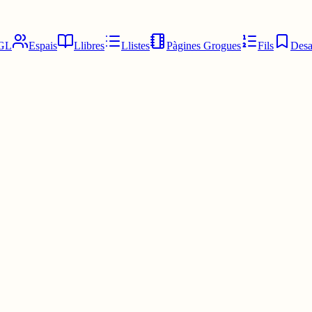
GL
Espais
Llibres
Llistes
Pàgines Grogues
Fils
Desa