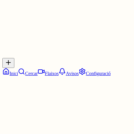
30 juny
0
0
0
0
Inicia sessió
per respondre a aquest xiu.
Respostes
No hi ha respostes encara. Sigues el primer a respondre!
Inici
Cercar
Flaixos
Avisos
Configuració