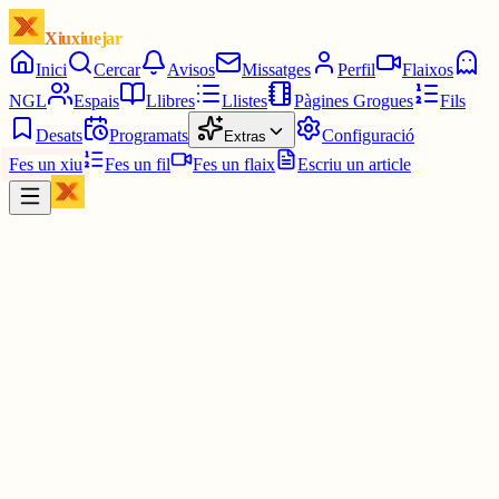
Xiuxiuejar
Inici
Cercar
Avisos
Missatges
Perfil
Flaixos
NGL
Espais
Llibres
Llistes
Pàgines Grogues
Fils
Desats
Programats
Configuració
Extras
Fes un xiu
Fes un fil
Fes un flaix
Escriu un article
Xiu
Víctor 🤨
@
montecinovalls
Que així sigue