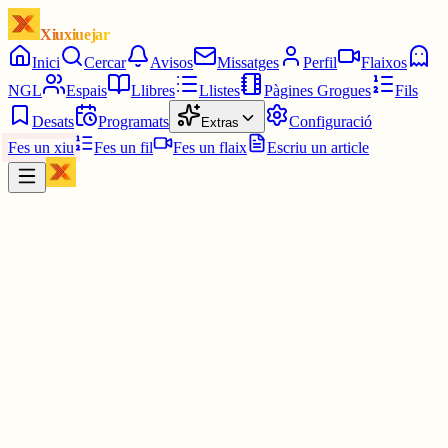
Xiuxiuejar
Inici
Cercar
Avisos
Missatges
Perfil
Flaixos
NGL
Espais
Llibres
Llistes
Pàgines Grogues
Fils
Desats
Programats
Configuració
Extras
Fes un xiu
Fes un fil
Fes un flaix
Escriu un article
Xiu
L'avi Guifré.
@
l_avi_guifre
Fill… fer la benedicció de la torre de Jesucrist només en castellà,
aquí, a casa nostra, és com venir a beneir el pa i no saber d’on surt 