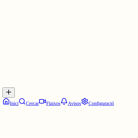
blat. No és mala fe: és ignorància de despatx o, en aquest cas…
mala llet. Digue’m mal pensat. I ja està. Que si vols parlar amb el
poble, parla la llengua del poble. Si no, beneeixes, sí… però no
arribes.
2 juny
0
0
0
0
Inicia sessió
per respondre a aquest xiu.
Respostes
No hi ha respostes encara. Sigues el primer a respondre!
Inici
Cercar
Flaixos
Avisos
Configuració