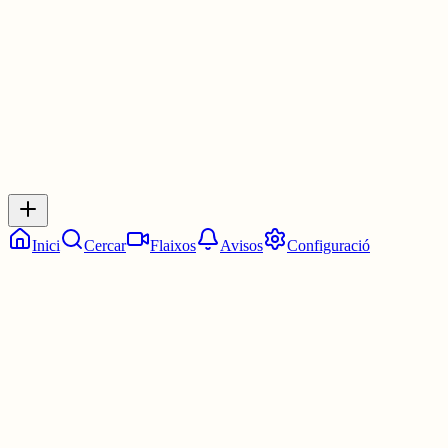
2 juny
0
0
0
0
Inicia sessió
per respondre a aquest xiu.
Respostes
No hi ha respostes encara. Sigues el primer a respondre!
Inici
Cercar
Flaixos
Avisos
Configuració