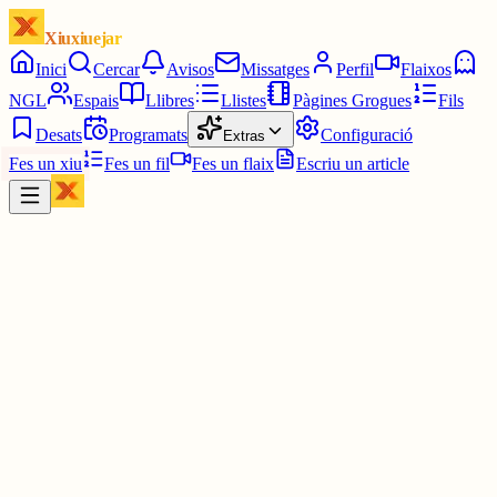
Xiuxiuejar
Inici
Cercar
Avisos
Missatges
Perfil
Flaixos
NGL
Espais
Llibres
Llistes
Pàgines Grogues
Fils
Desats
Programats
Configuració
Extras
Fes un xiu
Fes un fil
Fes un flaix
Escriu un article
Xiu
Alexandre
@
alexeslo
Quin cel mes maco !!!