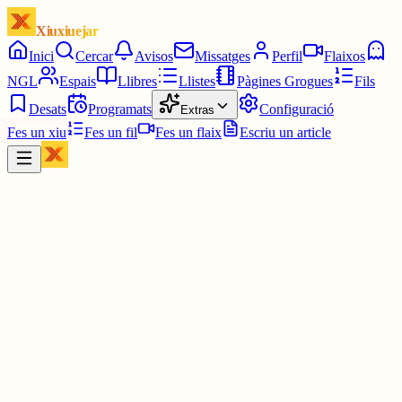
Xiuxiuejar
Inici
Cercar
Avisos
Missatges
Perfil
Flaixos
NGL
Espais
Llibres
Llistes
Pàgines Grogues
Fils
Desats
Programats
Configuració
Extras
Fes un xiu
Fes un fil
Fes un flaix
Escriu un article
Xiu
Emilio López
@
emiliolopez1985
Bon dia a tothom,
Volia compartir els següents enllaços que us ajudaran a trobar