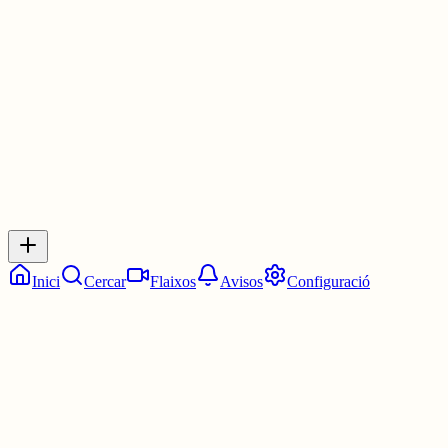
Les 7:15. Un quart de vuit.
30 juny
0
0
0
0
Inicia sessió
per respondre a aquest xiu.
Respostes
No hi ha respostes encara. Sigues el primer a respondre!
Inici
Cercar
Flaixos
Avisos
Configuració