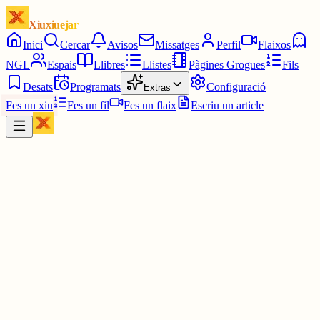
Xiuxiuejar
Inici
Cercar
Avisos
Missatges
Perfil
Flaixos
NGL
Espais
Llibres
Llistes
Pàgines Grogues
Fils
Desats
Programats
Configuració
Extras
Fes un xiu
Fes un fil
Fes un flaix
Escriu un article
Xiu
Campanar
@
campanar
ding