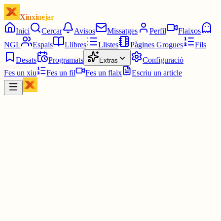
Xiuxiuejar
Inici
Cercar
Avisos
Missatges
Perfil
Flaixos
NGL
Espais
Llibres
Llistes
Pàgines Grogues
Fils
Desats
Programats
Configuració
Extras
Fes un xiu
Fes un fil
Fes un flaix
Escriu un article
Xiu
Telefini
@
telefini
Una llàgrima li solcava el coll, i d’altres li pintaven la cara d’una
expressió indescriptiblement dolorosa.