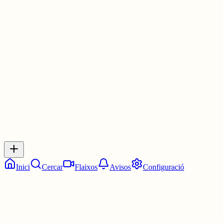
—I jo, sabent que no queda esperança, fa molt de temps que estic
enamorada de tu.
-Autoria pròpia
30 juny
0
0
0
0
Inicia sessió
per respondre a aquest xiu.
Respostes
No hi ha respostes encara. Sigues el primer a respondre!
Inici
Cercar
Flaixos
Avisos
Configuració