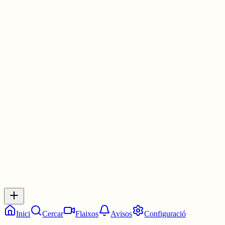
🟨🟨⬜⬜🟨
⬜🟨⬜🟨🟩
⬜🟩🟨🟩🟩
🟩🟩🟩🟩🟩
#WordleCAT
elmot.gelozp.com
1 jul.
0
0
0
0
Inicia sessió
per respondre a aquest xiu.
Respostes
No hi ha respostes encara. Sigues el primer a respondre!
Inici
Cercar
Flaixos
Avisos
Configuració