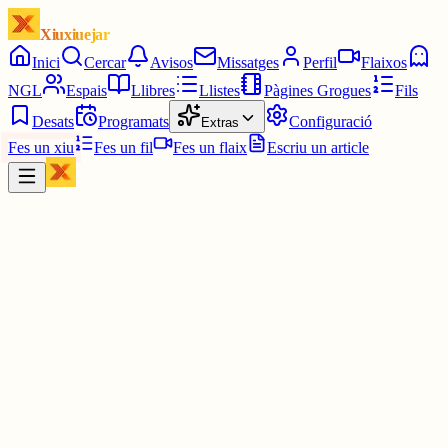
Xiuxiuejar
Inici
Cercar
Avisos
Missatges
Perfil
Flaixos
NGL
Espais
Llibres
Llistes
Pàgines Grogues
Fils
Desats
Programats
Configuració
Extras
Fes un xiu
Fes un fil
Fes un flaix
Escriu un article
Xiu
Jordinm
@
jordidemanresa
#ElMot
1643 4/6