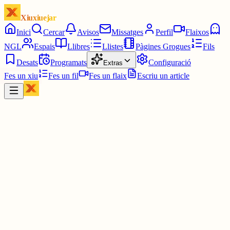
Xiuxiuejar
Inici
Cercar
Avisos
Missatges
Perfil
Flaixos
NGL
Espais
Llibres
Llistes
Pàgines Grogues
Fils
Desats
Programats
Configuració
Extras
Fes un xiu
Fes un fil
Fes un flaix
Escriu un article
Xiu
Mooot - Wordle CAT
@
mooot
Comença la temporada d'estiu a
mooot.cat
!