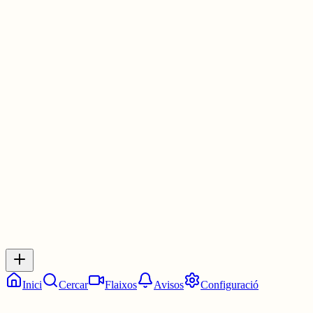
Això vol dir:
- Noves postals amb escenes estiuenques per l'àlbum 🌊🏖️☀️
- Una nova lliga pels jugadors amb lligues grupals de Telegram
A disfrutar! ➡️
mooot.cat
#mooot
#wordleCat
1 jul.
0
0
0
0
Inicia sessió
per respondre a aquest xiu.
Respostes
No hi ha respostes encara. Sigues el primer a respondre!
Inici
Cercar
Flaixos
Avisos
Configuració