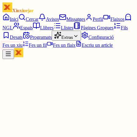
Xiuxiuejar
Inici
Cercar
Avisos
Missatges
Perfil
Flaixos
NGL
Espais
Llibres
Llistes
Pàgines Grogues
Fils
Desats
Programats
Configuració
Extras
Fes un xiu
Fes un fil
Fes un flaix
Escriu un article
Xiu
Yin Hanna
@
yinhanna_
Siii és literalment l'únic joc al qual jugo ahahhahah