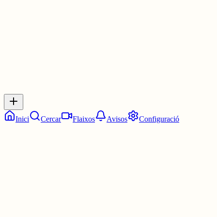
30 juny
0
0
0
0
Inicia sessió
per respondre a aquest xiu.
Respostes
No hi ha respostes encara. Sigues el primer a respondre!
Inici
Cercar
Flaixos
Avisos
Configuració