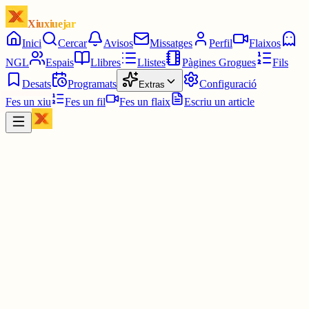
Xiuxiuejar
Inici
Cercar
Avisos
Missatges
Perfil
Flaixos
NGL
Espais
Llibres
Llistes
Pàgines Grogues
Fils
Desats
Programats
Configuració
Extras
Fes un xiu
Fes un fil
Fes un flaix
Escriu un article
Xiu
Jaume Fàbrega
@
jaumo
Les planxadores de Degas. Recordeu aquestes planxes de ferro,
algunes amb un dipòsit per posar-hi caliu?