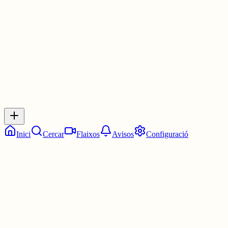
3 juny
0
0
0
0
Inicia sessió
per respondre a aquest xiu.
Respostes
No hi ha respostes encara. Sigues el primer a respondre!
Inici
Cercar
Flaixos
Avisos
Configuració