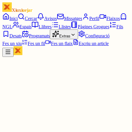
Xiuxiuejar
Inici
Cercar
Avisos
Missatges
Perfil
Flaixos
NGL
Espais
Llibres
Llistes
Pàgines Grogues
Fils
Desats
Programats
Configuració
Extras
Fes un xiu
Fes un fil
Fes un flaix
Escriu un article
Xiu
Professor Mompi
@
mompi
Acabant l'última campanya!
Aquest joc serà un dels millors de l'any sense dubte 💯