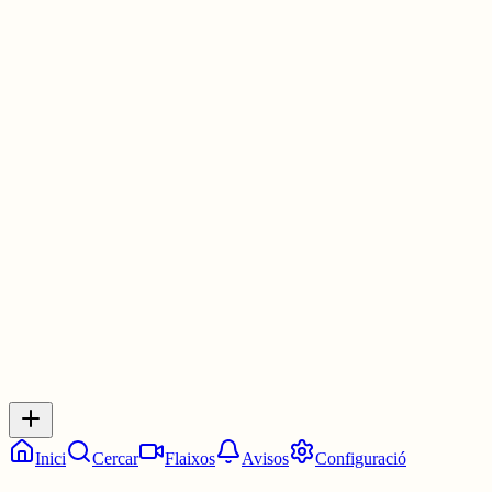
1 jul.
0
0
0
0
Inicia sessió
per respondre a aquest xiu.
Respostes
No hi ha respostes encara. Sigues el primer a respondre!
Inici
Cercar
Flaixos
Avisos
Configuració