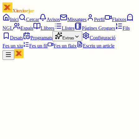
Xiuxiuejar
Inici
Cercar
Avisos
Missatges
Perfil
Flaixos
NGL
Espais
Llibres
Llistes
Pàgines Grogues
Fils
Desats
Programats
Configuració
Extras
Fes un xiu
Fes un fil
Fes un flaix
Escriu un article
Xiu
Arnau Tordera I
@
arnautordera
El 4 de juny del 1970 va morir Josep Carner. Aquí teniu la
musicació de 'Cançó d'un doble amor' que vaig fer durant la