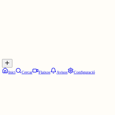
Les dotze en punt.
1 jul.
0
0
0
0
Inicia sessió
per respondre a aquest xiu.
Respostes
No hi ha respostes encara. Sigues el primer a respondre!
Inici
Cercar
Flaixos
Avisos
Configuració