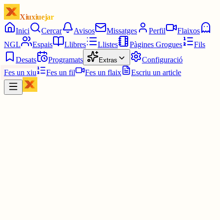
Xiuxiuejar
Inici
Cercar
Avisos
Missatges
Perfil
Flaixos
NGL
Espais
Llibres
Llistes
Pàgines Grogues
Fils
Desats
Programats
Configuració
Extras
Fes un xiu
Fes un fil
Fes un flaix
Escriu un article
Xiu
Campanar
@
campanar
ding ding ding ding DONG DONG DONG DONG DONG
DONG DONG DONG DONG DONG DONG DONG