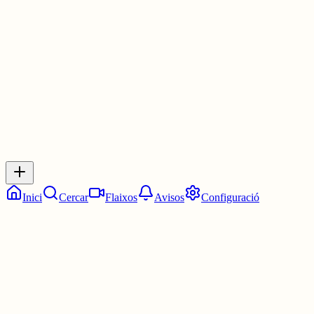
tinguis ambdós costats del coixí frescos
2 juny
0
0
0
0
Inicia sessió
per respondre a aquest xiu.
Respostes
No hi ha respostes encara. Sigues el primer a respondre!
Inici
Cercar
Flaixos
Avisos
Configuració