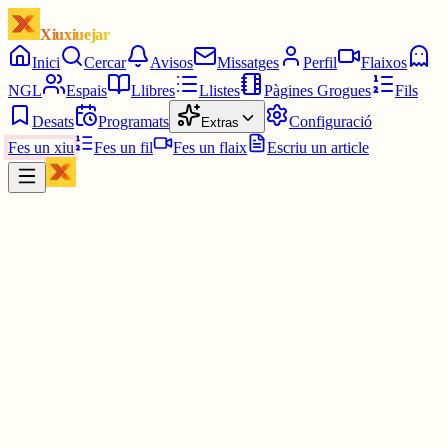
Xiuxiuejar
Inici
Cercar
Avisos
Missatges
Perfil
Flaixos
NGL
Espais
Llibres
Llistes
Pàgines Grogues
Fils
Desats
Programats
Configuració
Extras
Fes un xiu
Fes un fil
Fes un flaix
Escriu un article
Xiu
Júlia
@
juuuliaass
Per a la persona que ha posat la versió original de "ME!" a la
playlist de youtube de Taylor Swift: espero que quan vagis a dormi