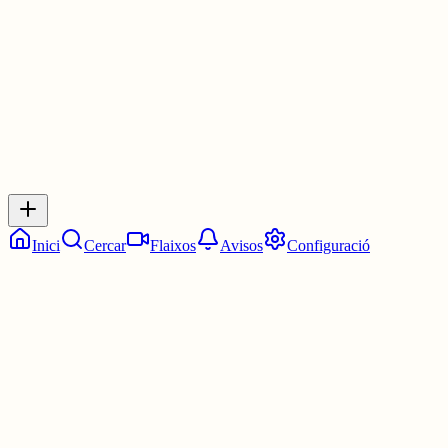
30 juny
0
0
0
0
Inicia sessió
per respondre a aquest xiu.
Respostes
No hi ha respostes encara. Sigues el primer a respondre!
Inici
Cercar
Flaixos
Avisos
Configuració