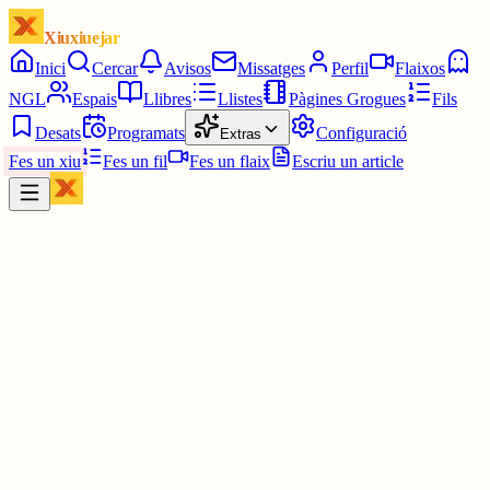
Xiuxiuejar
Inici
Cercar
Avisos
Missatges
Perfil
Flaixos
NGL
Espais
Llibres
Llistes
Pàgines Grogues
Fils
Desats
Programats
Configuració
Extras
Fes un xiu
Fes un fil
Fes un flaix
Escriu un article
Xiu
Helena
@
addictaalmao
felicitats!!!