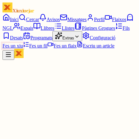
Xiuxiuejar
Inici
Cercar
Avisos
Missatges
Perfil
Flaixos
NGL
Espais
Llibres
Llistes
Pàgines Grogues
Fils
Desats
Programats
Configuració
Extras
Fes un xiu
Fes un fil
Fes un flaix
Escriu un article
Xiu
A
Alifib
@
alifib
Em sembla massa dificil
3 juny
0
0
0