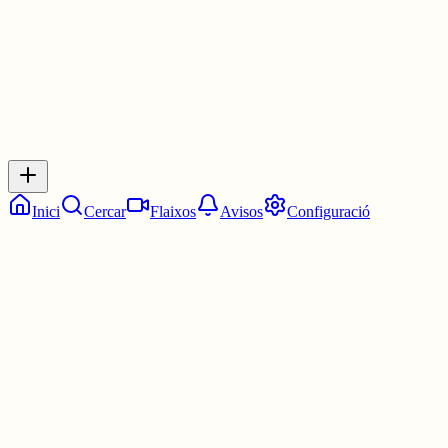
0
Inicia sessió
per respondre a aquest xiu.
Respostes
No hi ha respostes encara. Sigues el primer a respondre!
Inici
Cercar
Flaixos
Avisos
Configuració