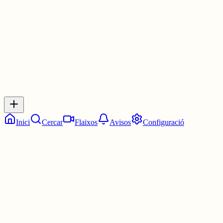
3 juny
0
0
0
0
Inicia sessió
per respondre a aquest xiu.
Respostes
No hi ha respostes encara. Sigues el primer a respondre!
Inici
Cercar
Flaixos
Avisos
Configuració