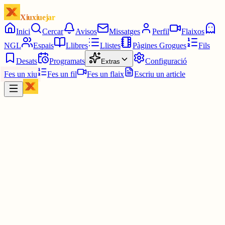
Xiuxiuejar
Inici
Cercar
Avisos
Missatges
Perfil
Flaixos
NGL
Espais
Llibres
Llistes
Pàgines Grogues
Fils
Desats
Programats
Configuració
Extras
Fes un xiu
Fes un fil
Fes un flaix
Escriu un article
Xiu
Oriolus
@
oriolus
Et dius marina i m'estàs dient que no ets acuari (o peixos, no sé c
es diu).😔