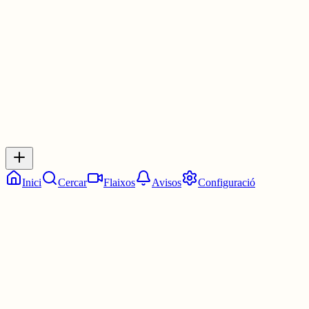
3 juny
0
0
0
0
Inicia sessió
per respondre a aquest xiu.
Respostes
No hi ha respostes encara. Sigues el primer a respondre!
Inici
Cercar
Flaixos
Avisos
Configuració