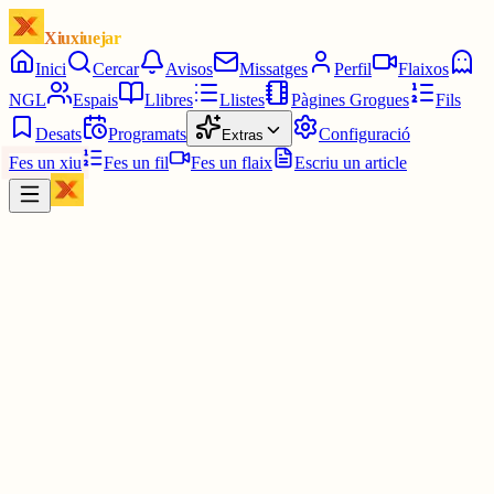
Xiuxiuejar
Inici
Cercar
Avisos
Missatges
Perfil
Flaixos
NGL
Espais
Llibres
Llistes
Pàgines Grogues
Fils
Desats
Programats
Configuració
Extras
Fes un xiu
Fes un fil
Fes un flaix
Escriu un article
Xiu
Campanar
@
campanar
ding ding ding