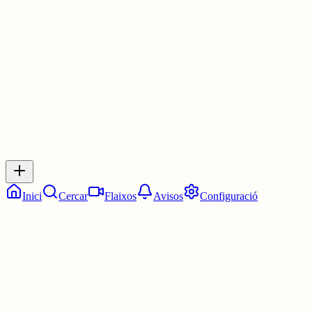
Les 20:45. Tres quarts de nou.
4 juny
0
0
0
0
Inicia sessió
per respondre a aquest xiu.
Respostes
No hi ha respostes encara. Sigues el primer a respondre!
Inici
Cercar
Flaixos
Avisos
Configuració