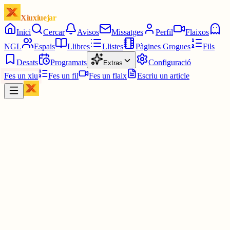
Xiuxiuejar
Inici
Cercar
Avisos
Missatges
Perfil
Flaixos
NGL
Espais
Llibres
Llistes
Pàgines Grogues
Fils
Desats
Programats
Configuració
Extras
Fes un xiu
Fes un fil
Fes un flaix
Escriu un article
Xiu
Josep Andreu B. Sastre (Pep Banyo)
@
pepbanyo
Quina bona pinta.,.uuhhmm!
Bon profit!