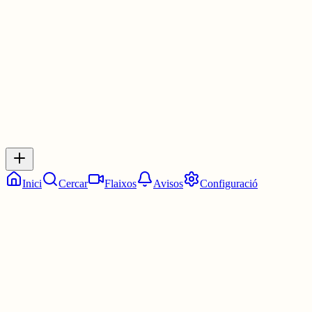
1 jul.
0
0
0
0
Inicia sessió
per respondre a aquest xiu.
Respostes
No hi ha respostes encara. Sigues el primer a respondre!
Inici
Cercar
Flaixos
Avisos
Configuració