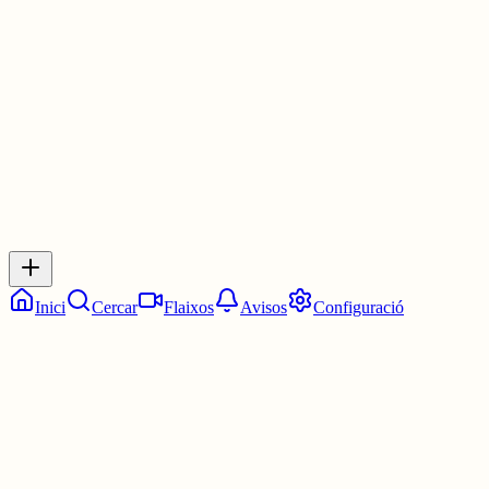
Les 23:15. Un quart de dotze.
4 juny
0
0
0
0
Inicia sessió
per respondre a aquest xiu.
Respostes
No hi ha respostes encara. Sigues el primer a respondre!
Inici
Cercar
Flaixos
Avisos
Configuració