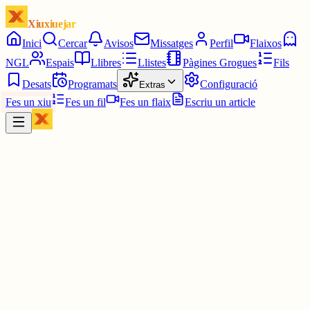
Xiuxiuejar
Inici
Cercar
Avisos
Missatges
Perfil
Flaixos
NGL
Espais
Llibres
Llistes
Pàgines Grogues
Fils
Desats
Programats
Configuració
Extras
Fes un xiu
Fes un fil
Fes un flaix
Escriu un article
Xiu
Campanar
@
campanar
ding