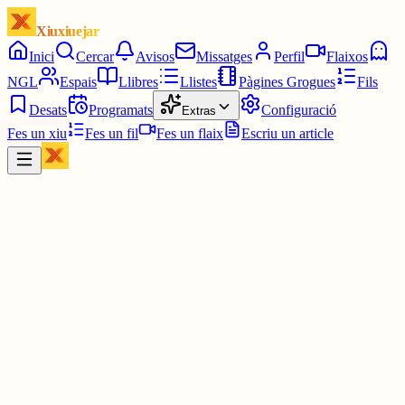
Xiuxiuejar
Inici
Cercar
Avisos
Missatges
Perfil
Flaixos
NGL
Espais
Llibres
Llistes
Pàgines Grogues
Fils
Desats
Programats
Configuració
Extras
Fes un xiu
Fes un fil
Fes un flaix
Escriu un article
Xiu
diarilaveu.cat
@
diarilaveu
El dia que va morir l’escriptor i sociòleg J. Vicent Marqués, el 200
www.diarilaveu.cat/cultura/tal-dia-...