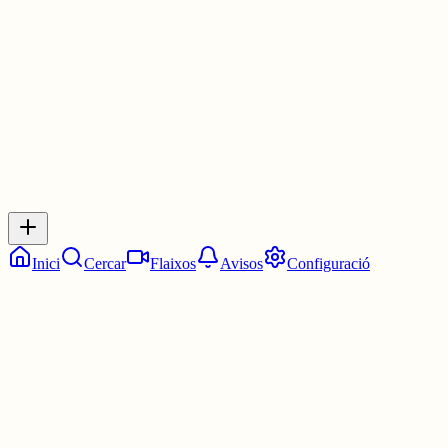
4 juny
0
0
0
0
Inicia sessió
per respondre a aquest xiu.
Respostes
No hi ha respostes encara. Sigues el primer a respondre!
Inici
Cercar
Flaixos
Avisos
Configuració