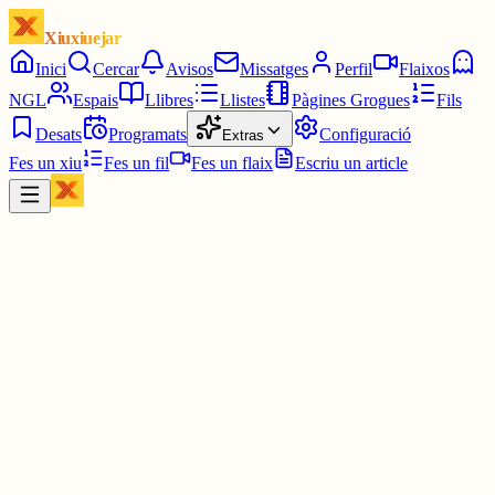
Xiuxiuejar
Inici
Cercar
Avisos
Missatges
Perfil
Flaixos
NGL
Espais
Llibres
Llistes
Pàgines Grogues
Fils
Desats
Programats
Configuració
Extras
Fes un xiu
Fes un fil
Fes un flaix
Escriu un article
Xiu
★ 𝗞𝗥𝗜𝗦
@
kriscatalunya
👙