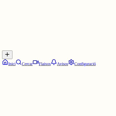
30 juny
0
0
0
0
Inicia sessió
per respondre a aquest xiu.
Respostes
No hi ha respostes encara. Sigues el primer a respondre!
Inici
Cercar
Flaixos
Avisos
Configuració