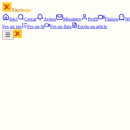
Xiuxiuejar
Inici
Cercar
Avisos
Missatges
Perfil
Flaixos
N
Fes un xiu
Fes un fil
Fes un flaix
Escriu un article
Xiu
Ferran PimPam herald de la Katalluna eterna
@
ferranamahshivay
acció directa!
quan en Lleó arribi trobarà el país ben beneït
👨‍🍳