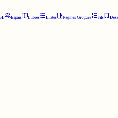
GL
Espais
Llibres
Llistes
Pàgines Grogues
Fils
Desa