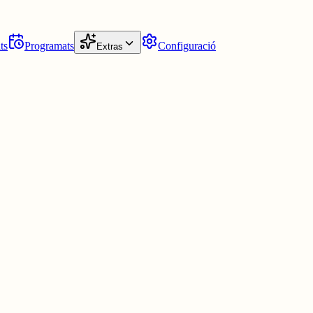
ts
Programats
Configuració
Extras