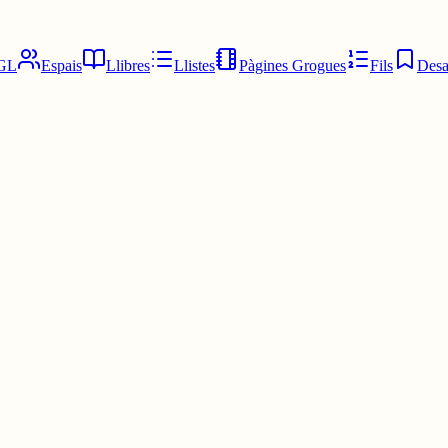
GL
Espais
Llibres
Llistes
Pàgines Grogues
Fils
Desa
'autodestrucció