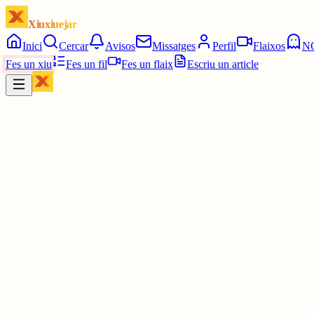
Xiuxiuejar
Inici
Cercar
Avisos
Missatges
Perfil
Flaixos
N
Fes un xiu
Fes un fil
Fes un flaix
Escriu un article
Xiu
K
klimnt
@
klimnt
no ens deixem... ens obiguen. dient q ens deixem contribueixes a l
30 juny
0
0
0
0
Inicia sessió
per respondre a aquest xiu.