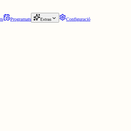
ts
Programats
Configuració
Extras