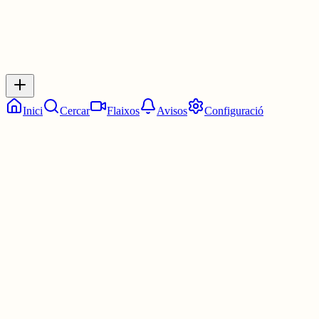
Respostes
No hi ha respostes encara. Sigues el primer a respondre!
Inici
Cercar
Flaixos
Avisos
Configuració