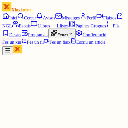
Xiuxiuejar
Inici
Cercar
Avisos
Missatges
Perfil
Flaixos
NGL
Espais
Llibres
Llistes
Pàgines Grogues
Fils
Desats
Programats
Configuració
Extras
Fes un xiu
Fes un fil
Fes un flaix
Escriu un article
Xiu
Oriolus
@
oriolus
Canviant de tema; el meu animal preferit és el pingüí, seguit del po
i del gos. Suposo que ho he pogut notar en l'espai
s/peluixos