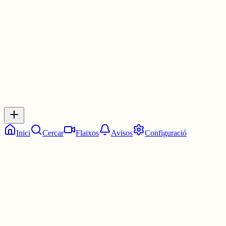
30 juny
0
0
0
0
Inicia sessió
per respondre a aquest xiu.
Respostes
No hi ha respostes encara. Sigues el primer a respondre!
Inici
Cercar
Flaixos
Avisos
Configuració