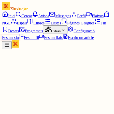
Xiuxiuejar
Inici
Cercar
Avisos
Missatges
Perfil
Flaixos
NGL
Espais
Llibres
Llistes
Pàgines Grogues
Fils
Desats
Programats
Configuració
Extras
Fes un xiu
Fes un fil
Fes un flaix
Escriu un article
Xiu
Xevi'S
@
xevi1966
Bon dia catalans i catalanes ll*ll