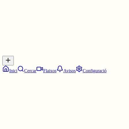
4 juny
0
0
0
0
Inicia sessió
per respondre a aquest xiu.
Respostes
No hi ha respostes encara. Sigues el primer a respondre!
Inici
Cercar
Flaixos
Avisos
Configuració