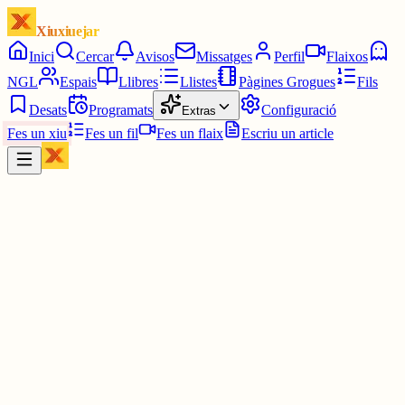
Xiuxiuejar
Inici
Cercar
Avisos
Missatges
Perfil
Flaixos
NGL
Espais
Llibres
Llistes
Pàgines Grogues
Fils
Desats
Programats
Configuració
Extras
Fes un xiu
Fes un fil
Fes un flaix
Escriu un article
Xiu
S
Salvador06
@
sa19ra64
No cal que m'ho diguen, el marc de referència no és ací.
30 juny
0
0
0