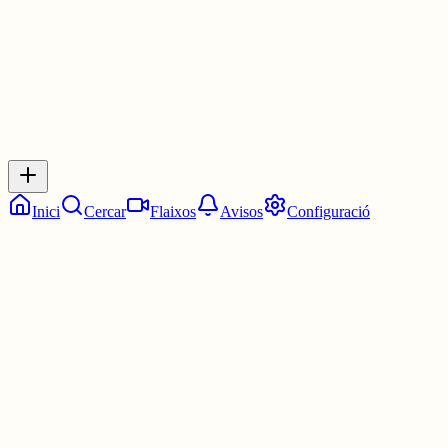
0
Inicia sessió
per respondre a aquest xiu.
Respostes
No hi ha respostes encara. Sigues el primer a respondre!
Inici
Cercar
Flaixos
Avisos
Configuració