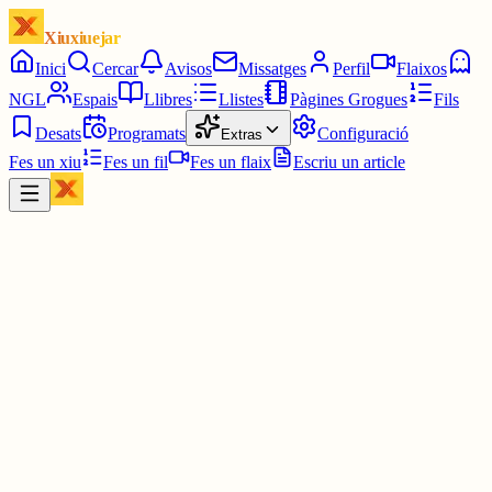
Xiuxiuejar
Inici
Cercar
Avisos
Missatges
Perfil
Flaixos
NGL
Espais
Llibres
Llistes
Pàgines Grogues
Fils
Desats
Programats
Configuració
Extras
Fes un xiu
Fes un fil
Fes un flaix
Escriu un article
Xiu
Jordi
@
byjunkye
2 juny
0
0
0