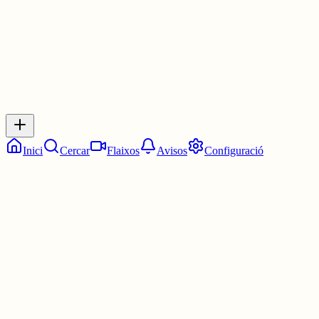
0
Inicia sessió
per respondre a aquest xiu.
Respostes
No hi ha respostes encara. Sigues el primer a respondre!
Inici
Cercar
Flaixos
Avisos
Configuració