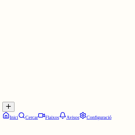
Ahir va posar la portada, XD. Va posar a Mary Sue, és un
personatge que s'usa per donar humor i poders extravagants a un
personatge.
Salut,
Emilio
30 juny
0
0
0
0
Inicia sessió
per respondre a aquest xiu.
Respostes
No hi ha respostes encara. Sigues el primer a respondre!
Inici
Cercar
Flaixos
Avisos
Configuració