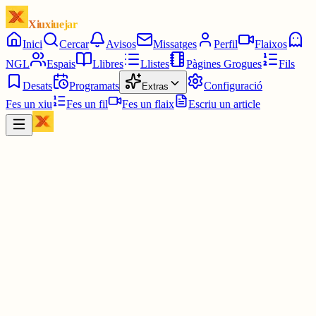
Xiuxiuejar
Inici
Cercar
Avisos
Missatges
Perfil
Flaixos
NGL
Espais
Llibres
Llistes
Pàgines Grogues
Fils
Desats
Programats
Configuració
Extras
Fes un xiu
Fes un fil
Fes un flaix
Escriu un article
Xiu
Emilio López
@
emiliolopez1985
Bon dia a tothom,