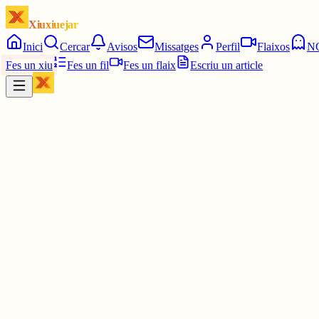
Xiuxiuejar
Inici
Cercar
Avisos
Missatges
Perfil
Flaixos
N
Fes un xiu
Fes un fil
Fes un flaix
Escriu un article
Xiu
Joan
@
joandelatitagran
Ostres, això és impressionant.
Deuria ser l'obra d'un enginyer i no pas d'un artista, potser.
30 juny