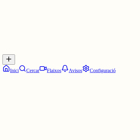
0
0
0
0
Inicia sessió
per respondre a aquest xiu.
Respostes
No hi ha respostes encara. Sigues el primer a respondre!
Inici
Cercar
Flaixos
Avisos
Configuració