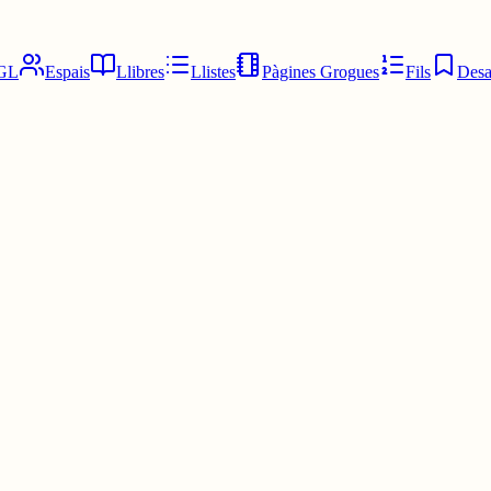
GL
Espais
Llibres
Llistes
Pàgines Grogues
Fils
Desa