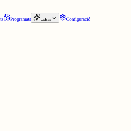
ts
Programats
Configuració
Extras