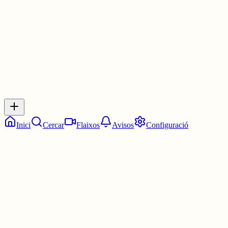
3 juny
0
0
0
0
Inicia sessió
per respondre a aquest xiu.
Respostes
No hi ha respostes encara. Sigues el primer a respondre!
Inici
Cercar
Flaixos
Avisos
Configuració