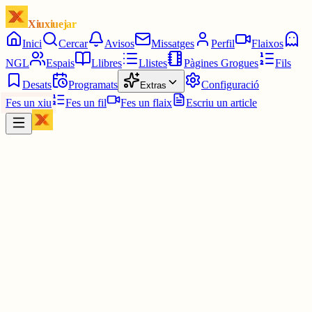
Xiuxiuejar
Inici
Cercar
Avisos
Missatges
Perfil
Flaixos
NGL
Espais
Llibres
Llistes
Pàgines Grogues
Fils
Desats
Programats
Configuració
Extras
Fes un xiu
Fes un fil
Fes un flaix
Escriu un article
Xiu
Júlia
@
juuuliaass
Estic plorant del riure, com ho feu per ser tan graciosos?