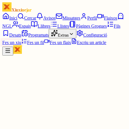
Xiuxiuejar
Inici
Cercar
Avisos
Missatges
Perfil
Flaixos
NGL
Espais
Llibres
Llistes
Pàgines Grogues
Fils
Desats
Programats
Configuració
Extras
Fes un xiu
Fes un fil
Fes un flaix
Escriu un article
Xiu
L'avi Guifré.
@
l_avi_guifre
Jo, filla, seria un romaní.
Que fa bona olor, aguanta la secada, no demana permís per créixer