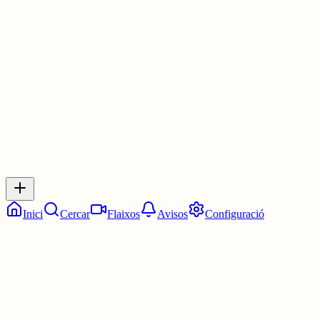
i si algú el vol arrencar… encara li deixa les mans perfumades.
Planta dura, humil i que no es doblega per un cop de vent.
3 juny
0
0
0
0
Inicia sessió
per respondre a aquest xiu.
Respostes
No hi ha respostes encara. Sigues el primer a respondre!
Inici
Cercar
Flaixos
Avisos
Configuració